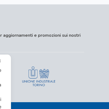
per aggiornamenti e promozioni sui nostri
✕
e
a
i
e