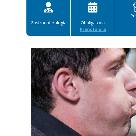
Pr
Gastroenterologia
Obbligatoria
Prenota ora