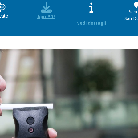
Pian
ivato
Apri PDF
San D
Vedi dettagli