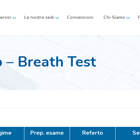
servizi
Le nostre sedi
Convenzioni
Chi Siamo
o – Breath Test
gime
Prep. esame
Referto
Se