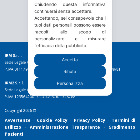
Chiudendo questa informativa
continuerai senza accettare.
Accettando, sei consapevole che i
tuoi dati personali possono essere
raccolti allo scopo di
personalizzare e misurare
l'efficacia della pubblicità.
IRM S.r.l.
Accetta
Sede Legale Via Torino 19 - 10044 Pianezza (TO)
P.IVA 01117910016 C.C.I.A.A. n. 49973 Reg. Trib. Torino n. 1639/81
Rifiuta
IRM2 S.r.l.
Personalizza
Sede Legale C.so Stati Uniti 10/c - 10128 Torino
P.IVA 12956420017 C.C.I.A.A. n. 1328788
Copyright 2026 ©
Avvertenze
-
Cookie Policy
-
Privacy Policy
-
Termini di
utilizzo
-
Amministrazione Trasparente
-
Gradimento
Pazienti