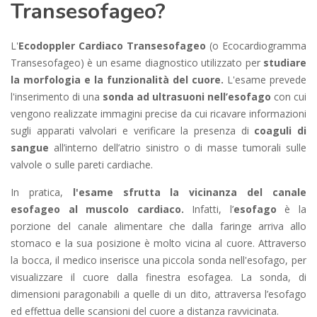
Transesofageo?
L'
Ecodoppler Cardiaco Transesofageo
(o Ecocardiogramma
Transesofageo) è un esame diagnostico utilizzato per
studiare
la morfologia e la funzionalità del cuore.
L'esame prevede
l'inserimento di una
sonda ad ultrasuoni nell’esofago
con cui
vengono realizzate immagini precise da cui ricavare informazioni
sugli apparati valvolari e verificare la presenza di
coaguli di
sangue
all’interno dell’atrio sinistro o di masse tumorali sulle
valvole o sulle pareti cardiache.
In pratica,
l'esame sfrutta la vicinanza del canale
esofageo al muscolo cardiaco.
Infatti, l’
esofago
è la
porzione del canale alimentare che dalla faringe arriva allo
stomaco e la sua posizione è molto vicina al cuore.
Attraverso
la bocca, il medico inserisce una piccola sonda nell'esofago, per
visualizzare il cuore dalla finestra esofagea. La sonda, di
dimensioni paragonabili a quelle di un dito, attraversa l’esofago
ed effettua delle scansioni del cuore a distanza ravvicinata.