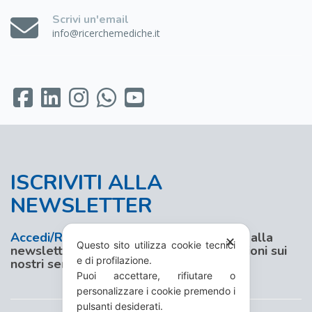
Scrivi un'email
info@ricerchemediche.it
ISCRIVITI ALLA
NEWSLETTER
Accedi/Registrati
al nostro sito e iscriviti alla
✕
Questo sito utilizza cookie tecnici
newsletter per aggiornamenti e promozioni sui
e di profilazione.
nostri servizi
Puoi accettare, rifiutare o
personalizzare i cookie premendo i
pulsanti desiderati.