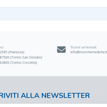
ci
Scrivi un'email
2585 (Pianezza)
info@ricerchemediche.i
87560 (Torino San Donato)
63800 (Torino Crocetta)
RIVITI ALLA NEWSLETTER
/Registrati
al nostro sito e iscriviti alla newsletter 