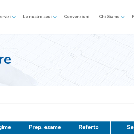
servizi
Le nostre sedi
Convenzioni
Chi Siamo
re
gime
Prep. esame
Referto
Se