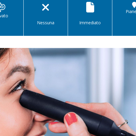
Pian
ivato
Nessuna
Immediato