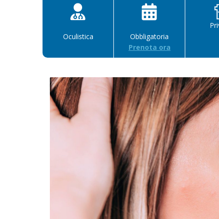
Pr
Oculistica
Obbligatoria
Prenota ora