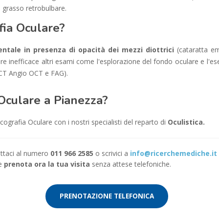
il grasso retrobulbare.
fia Oculare?
tale in presenza di opacità dei mezzi diottrici
(cataratta em
ere inefficace altri esami come l'esplorazione del fondo oculare e l'e
OCT Angio OCT e FAG).
Oculare a Pianezza?
ografia Oculare con i nostri specialisti del reparto di
Oculistica.
tattaci al numero
011 966 2585
o scrivici a
info@ricerchemediche.it
 e
prenota ora la tua visita
senza attese telefoniche.
PRENOTAZIONE TELEFONICA