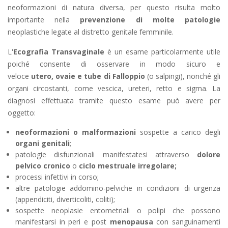
neoformazioni di natura diversa, per questo risulta molto
importante nella
prevenzione di molte patologie
neoplastiche legate al distretto genitale femminile.
L'
Ecografia Transvaginale
è un esame particolarmente utile
poiché consente di osservare in modo sicuro e
veloce
utero, ovaie e tube di Falloppio
(o salpingi), nonché gli
organi circostanti, come vescica, ureteri, retto e sigma. La
diagnosi effettuata tramite questo esame può avere per
oggetto:
neoformazioni o malformazioni
sospette a carico degli
organi genitali
;
patologie disfunzionali manifestatesi attraverso
dolore
pelvico cronico
o
ciclo mestruale irregolare;
processi infettivi in corso;
altre patologie addomino-pelviche in condizioni di urgenza
(appendiciti, diverticoliti, coliti);
sospette neoplasie entometriali o polipi che possono
manifestarsi in peri e post
menopausa
con sanguinamenti