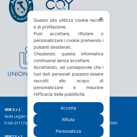
✕
Questo sito utilizza cookie tecnici
e di profilazione.
Puoi accettare, rifiutare o
personalizzare i cookie premendo i
pulsanti desiderati.
Chiudendo questa informativa
continuerai senza accettare.
Accettando, sei consapevole che i
tuoi dati personali possono essere
raccolti allo scopo di
personalizzare e misurare
l'efficacia della pubblicità.
Accetta
IRM S.r.l.
Sede Legale Via Torino 19 - 10044 Pianezza (TO)
Rifiuta
P.IVA 01117910016 C.C.I.A.A. n. 49973 Reg. Trib. Torino n. 1639/81
Personalizza
IRM2 S.r.l.