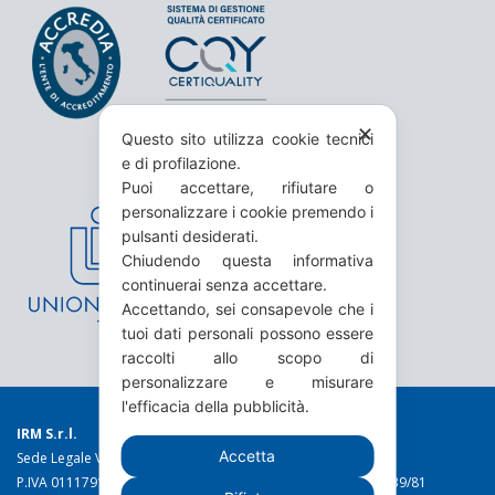
✕
Questo sito utilizza cookie tecnici
e di profilazione.
Puoi accettare, rifiutare o
personalizzare i cookie premendo i
pulsanti desiderati.
Chiudendo questa informativa
continuerai senza accettare.
Accettando, sei consapevole che i
tuoi dati personali possono essere
raccolti allo scopo di
personalizzare e misurare
l'efficacia della pubblicità.
IRM S.r.l.
Accetta
Sede Legale Via Torino 19 - 10044 Pianezza (TO)
P.IVA 01117910016 C.C.I.A.A. n. 49973 Reg. Trib. Torino n. 1639/81