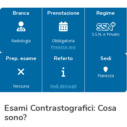
Branca
Prenotazione
Regime
S.S.N. e Privato
Radiologia
Obbligatoria
Prenota ora
Prep. esame
Referto
Sedi
Pianezza
Nessuna
Vedi dettagli
Esami Contrastografici: Cosa
sono?