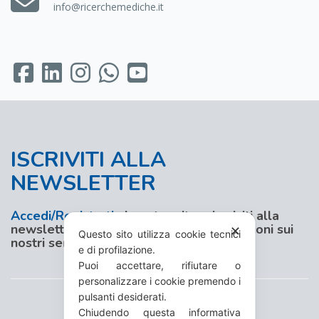
info@ricerchemediche.it
ISCRIVITI ALLA
NEWSLETTER
Accedi/Registrati
al nostro sito e iscriviti alla
newsletter per aggiornamenti e promozioni sui
✕
Questo sito utilizza cookie tecnici
nostri servizi
e di profilazione.
Puoi accettare, rifiutare o
personalizzare i cookie premendo i
pulsanti desiderati.
Chiudendo questa informativa