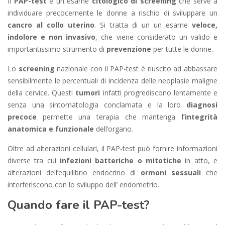
Il
PAP-test
è un esame
citologico di screening
che serve a
individuare precocemente le donne a rischio di sviluppare un
cancro al collo uterino
. Si tratta di un un esame
veloce,
indolore e non invasivo
, che viene considerato un valido e
importantissimo strumento di
prevenzione
per tutte le donne.
Lo
screening
nazionale con il PAP-test è riuscito ad abbassare
sensibilmente le percentuali di incidenza delle neoplasie maligne
della cervice. Questi
tumori
infatti progrediscono lentamente e
senza una sintomatologia conclamata e la loro
diagnosi
precoce
permette una terapia che mantenga
l’integrità
anatomica e funzionale
dell’organo.
Oltre ad alterazioni cellulari, il PAP-test può fornire informazioni
diverse tra cui
infezioni batteriche o mitotiche
in atto, e
alterazioni dell’equilibrio endocrino di
ormoni sessuali
che
interferiscono con lo sviluppo dell’ endometrio.
Quando fare il PAP-test?