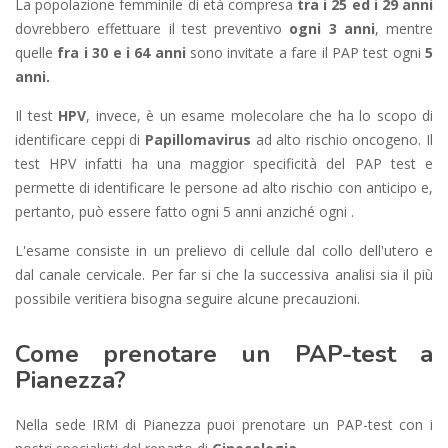
La popolazione femminile di età compresa
tra i 25 ed i 29 anni
dovrebbero effettuare il test preventivo
ogni 3 anni
, mentre
quelle
fra i 30 e i 64 anni
sono invitate a fare il PAP test ogni
5
anni.
Il test
HPV
, invece, è un esame molecolare che ha lo scopo di
identificare ceppi di
Papillomavirus
ad alto rischio oncogeno. Il
test HPV infatti ha una maggior specificità del PAP test e
permette di identificare le persone ad alto rischio con anticipo e,
pertanto, può essere fatto ogni 5 anni anziché ogni .
L'esame consiste in un prelievo di cellule dal collo dell'utero e
dal canale cervicale. Per far si che la successiva analisi sia il più
possibile veritiera bisogna seguire alcune precauzioni.
Come prenotare un PAP-test a
Pianezza?
Nella sede IRM di Pianezza puoi prenotare un PAP-test con i