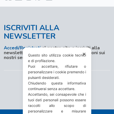
ISCRIVITI ALLA
NEWSLETTER
Accedi/Registrati
al nostro sito e iscriviti alla
newsletter per aggiornamenti e promozioni sui
✕
Questo sito utilizza cookie tecnici
nostri servizi
e di profilazione.
Puoi accettare, rifiutare o
personalizzare i cookie premendo i
pulsanti desiderati.
Chiudendo questa informativa
continuerai senza accettare.
Accettando, sei consapevole che i
tuoi dati personali possono essere
raccolti allo scopo di
personalizzare e misurare