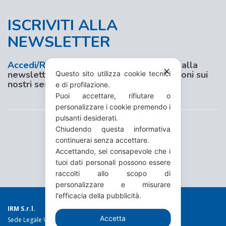
ISCRIVITI ALLA
NEWSLETTER
Accedi/Registrati
al nostro sito e iscriviti alla
✕
newsletter per aggiornamenti e promozioni sui
Questo sito utilizza cookie tecnici
nostri servizi
e di profilazione.
Puoi accettare, rifiutare o
personalizzare i cookie premendo i
pulsanti desiderati.
Chiudendo questa informativa
continuerai senza accettare.
Accettando, sei consapevole che i
tuoi dati personali possono essere
raccolti allo scopo di
personalizzare e misurare
l'efficacia della pubblicità.
IRM S.r.l.
Accetta
Sede Legale Via Torino 19 - 10044 Pianezza (TO)