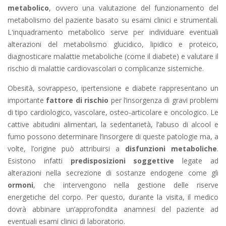
metabolico
, ovvero una valutazione del funzionamento del
metabolismo del paziente basato su esami clinici e strumentali.
L'inquadramento metabolico serve per individuare eventuali
alterazioni del metabolismo glucidico, lipidico e proteico,
diagnosticare malattie metaboliche (come il diabete) e valutare il
rischio di malattie cardiovascolari o complicanze sistemiche.
Obesità, sovrappeso, ipertensione e diabete rappresentano un
importante
fattore di rischio
per l’insorgenza di gravi problemi
di tipo cardiologico, vascolare, osteo-articolare e oncologico. Le
cattive abitudini alimentari, la sedentarietà, l’abuso di alcool e
fumo possono determinare l’insorgere di queste patologie ma, a
volte, l’origine può attribuirsi a
disfunzioni metaboliche
.
Esistono infatti
predisposizioni soggettive
legate ad
alterazioni nella secrezione di sostanze endogene come gli
ormoni
, che intervengono nella gestione delle riserve
energetiche del corpo. Per questo, durante la visita, il medico
dovrà abbinare un’approfondita anamnesi del paziente ad
eventuali esami clinici di laboratorio.