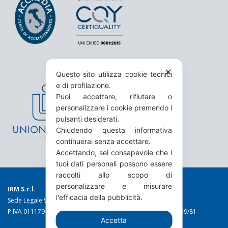
✕
Questo sito utilizza cookie tecnici
e di profilazione.
Puoi accettare, rifiutare o
personalizzare i cookie premendo i
pulsanti desiderati.
Chiudendo questa informativa
continuerai senza accettare.
Accettando, sei consapevole che i
tuoi dati personali possono essere
raccolti allo scopo di
personalizzare e misurare
IRM S.r.l.
l'efficacia della pubblicità.
Sede Legale Via Torino 19 - 10044 Pianezza (TO)
P.IVA 01117910016 C.C.I.A.A. n. 49973 Reg. Trib. Torino n. 1639/81
Accetta