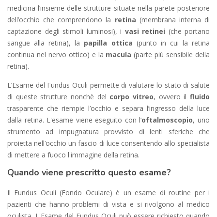
medicina l’insieme delle strutture situate nella parete posteriore
dell’occhio che comprendono la
retina
(membrana interna di
captazione degli stimoli luminosi), i
vasi retinei
(che portano
sangue alla retina), la
papilla ottica
(punto in cui la retina
continua nel nervo ottico) e la
macula
(parte più sensibile della
retina).
L’Esame del Fundus Oculi permette di valutare lo stato di salute
di queste strutture nonchè del
corpo vitreo
, ovvero il
fluido
trasparente che riempie l’occhio e separa l’ingresso della luce
dalla retina. L'esame viene eseguito con l’
oftalmoscopio
, uno
strumento ad impugnatura provvisto di lenti sferiche che
proietta nell’occhio un fascio di luce consentendo allo specialista
di mettere a fuoco l'immagine della retina.
Quando viene prescritto questo esame?
Il Fundus Oculi (Fondo Oculare) è un esame di routine per i
pazienti che hanno problemi di vista e si rivolgono al medico
oculista. L'Esame del Fundus Oculi può essere richiesto quando