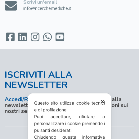
Scrivi un'email
info@ricerchemediche.it
ISCRIVITI ALLA
NEWSLETTER
Accedi/Registrati
al nostro sito e iscriviti alla
✕
Questo sito utilizza cookie tecnici
newsletter per aggiornamenti e promozioni sui
e di profilazione.
nostri servizi
Puoi accettare, rifiutare o
personalizzare i cookie premendo i
pulsanti desiderati.
Chiudendo questa informativa