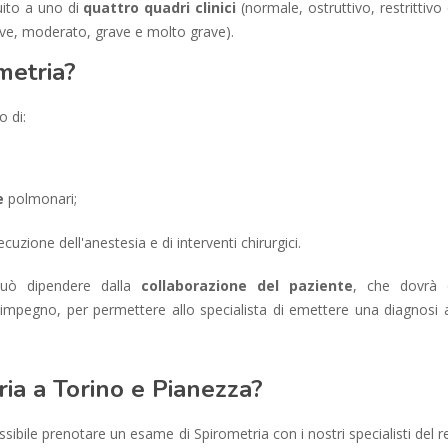
buito a uno di
quattro quadri clinici
(normale, ostruttivo, restrittivo
ieve, moderato, grave e molto grave).
metria?
o di:
e
polmonari;
cuzione dell'anestesia e di interventi chirurgici.
o può dipendere dalla
collaborazione del paziente
, che dovrà 
impegno, per permettere allo specialista di emettere una diagnosi 
ia a Torino e Pianezza?
ibile prenotare un esame di Spirometria con i nostri specialisti del r