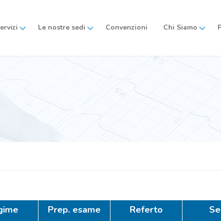
servizi
Le nostre sedi
Convenzioni
Chi Siamo
gime
Prep. esame
Referto
Se