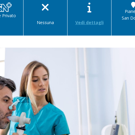
Pian
e Privato
San D
Nessuna
Vedi dettagli