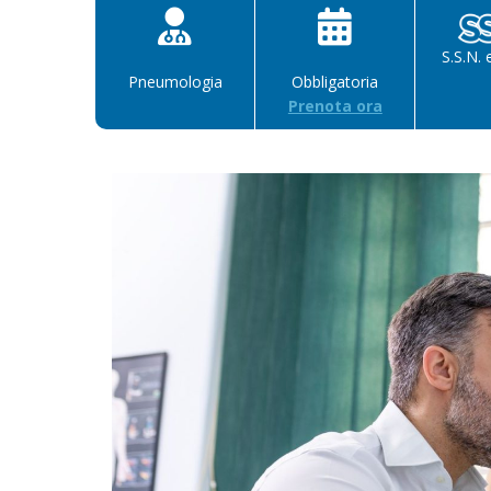
S.S.N. 
Pneumologia
Obbligatoria
Prenota ora