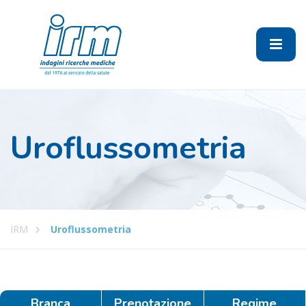
Uroflussometria
IRM
Uroflussometria
Branca
Prenotazione
Regime