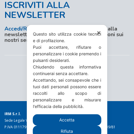
ISCRIVITI ALLA
NEWSLETTER
Accedi/Registrati
al nostro sito e iscriviti alla
✕
newsletter per aggiornamenti e promozioni sui
Questo sito utilizza cookie tecnici
nostri servizi
e di profilazione.
Puoi accettare, rifiutare o
personalizzare i cookie premendo i
pulsanti desiderati.
Chiudendo questa informativa
continuerai senza accettare.
Accettando, sei consapevole che i
tuoi dati personali possono essere
raccolti allo scopo di
personalizzare e misurare
l'efficacia della pubblicità.
IRM S.r.l.
Accetta
Sede Legale Via Torino 19 - 10044 Pianezza (TO)
P.IVA 01117910016 C.C.I.A.A. n. 49973 Reg. Trib. Torino n. 1639/81
Rifiuta