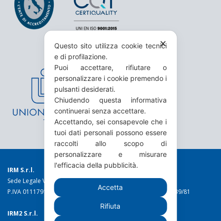
✕
Questo sito utilizza cookie tecnici
e di profilazione.
Puoi accettare, rifiutare o
personalizzare i cookie premendo i
pulsanti desiderati.
Chiudendo questa informativa
continuerai senza accettare.
Accettando, sei consapevole che i
tuoi dati personali possono essere
raccolti allo scopo di
personalizzare e misurare
l'efficacia della pubblicità.
IRM S.r.l.
Sede Legale Via Torino 19 - 10044 Pianezza (TO)
Accetta
P.IVA 01117910016 C.C.I.A.A. n. 49973 Reg. Trib. Torino n. 1639/81
Rifiuta
IRM2 S.r.l.