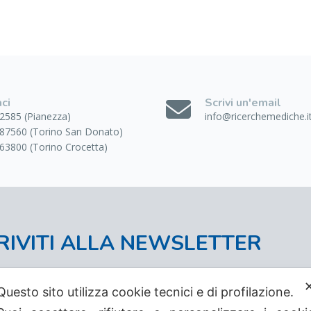
ci
Scrivi un'email
2585 (Pianezza)
info@ricerchemediche.i
87560 (Torino San Donato)
63800 (Torino Crocetta)
RIVITI ALLA NEWSLETTER
/Registrati
al nostro sito e iscriviti alla newsletter 
i
Questo sito utilizza cookie tecnici e di profilazione.