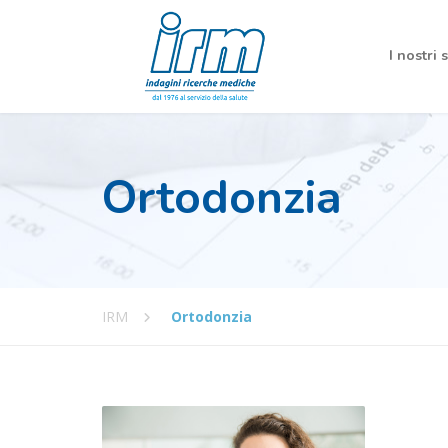
I nostri 
Ortodonzia
IRM
Ortodonzia