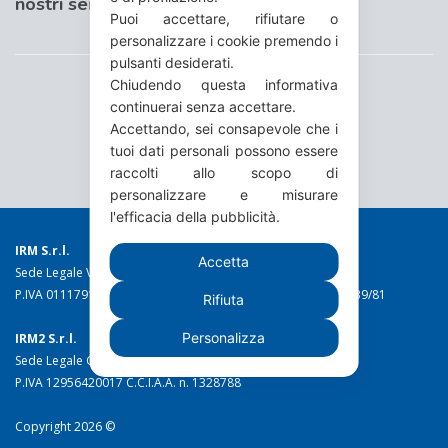
nostri servizi
Puoi accettare, rifiutare o
personalizzare i cookie premendo i
pulsanti desiderati.
Chiudendo questa informativa
continuerai senza accettare.
Accettando, sei consapevole che i
tuoi dati personali possono essere
raccolti allo scopo di
personalizzare e misurare
l'efficacia della pubblicità.
IRM S.r.l.
Accetta
Sede Legale Via Torino 19 - 10044 Pianezza (TO)
P.IVA 01117910016 C.C.I.A.A. n. 49973 Reg. Trib. Torino n. 1639/81
Rifiuta
Personalizza
IRM2 S.r.l.
Sede Legale C.so Stati Uniti 10/c - 10128 Torino
P.IVA 12956420017 C.C.I.A.A. n. 1328788
Copyright 2026 ©