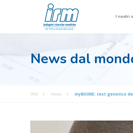
I nostri 
News dal mond
IRM
News
myBIOME: test genetico del