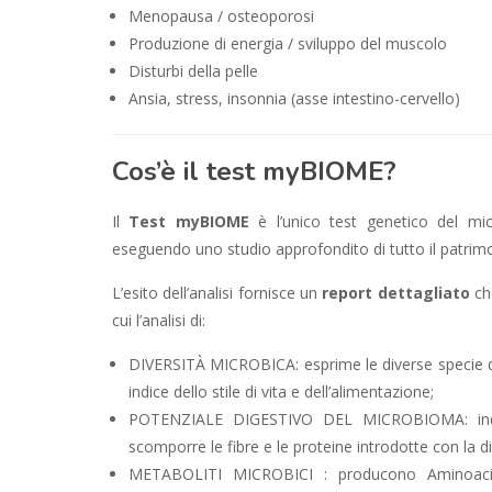
Menopausa / osteoporosi
Produzione di energia / sviluppo del muscolo
Disturbi della pelle
Ansia, stress, insonnia (asse intestino-cervello)
Cos’è il test myBIOME?
Il
Test myBIOME
è l’unico test genetico del mi
eseguendo uno studio approfondito di tutto il patrimo
L’esito dell’analisi fornisce un
report dettagliato
che
cui l’analisi di:
DIVERSITÀ MICROBICA: esprime le diverse specie di
indice dello stile di vita e dell’alimentazione;
POTENZIALE DIGESTIVO DEL MICROBIOMA: indica 
scomporre le fibre e le proteine introdotte con la di
METABOLITI MICROBICI : producono Aminoacidi,