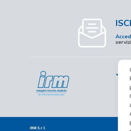
ISC
Accedi
serviz
IRM S.r.l.