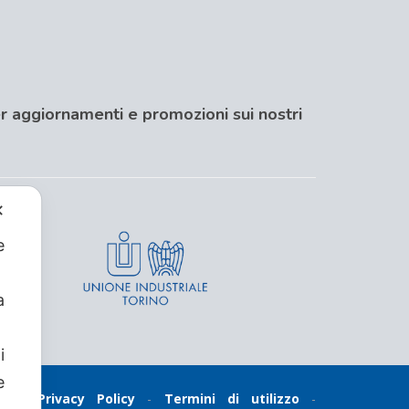
per aggiornamenti e promozioni sui nostri
✕
e
a
i
e
cy
-
Privacy Policy
-
Termini di utilizzo
-