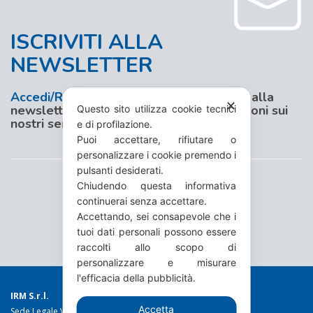
ISCRIVITI ALLA
NEWSLETTER
Accedi/Registrati
al nostro sito e iscriviti alla
✕
newsletter per aggiornamenti e promozioni sui
Questo sito utilizza cookie tecnici
nostri servizi
e di profilazione.
Puoi accettare, rifiutare o
personalizzare i cookie premendo i
pulsanti desiderati.
Chiudendo questa informativa
continuerai senza accettare.
Accettando, sei consapevole che i
tuoi dati personali possono essere
raccolti allo scopo di
personalizzare e misurare
l'efficacia della pubblicità.
IRM S.r.l.
Accetta
Sede Legale Via Torino 19 - 10044 Pianezza (TO)