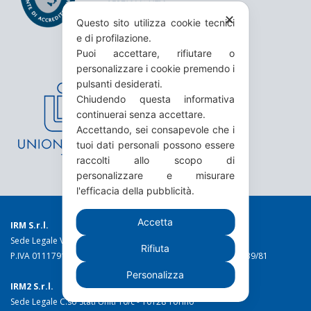
✕
Questo sito utilizza cookie tecnici
e di profilazione.
Puoi accettare, rifiutare o
personalizzare i cookie premendo i
pulsanti desiderati.
Chiudendo questa informativa
continuerai senza accettare.
Accettando, sei consapevole che i
tuoi dati personali possono essere
raccolti allo scopo di
personalizzare e misurare
l'efficacia della pubblicità.
Accetta
IRM S.r.l.
Sede Legale Via Torino 19 - 10044 Pianezza (TO)
Rifiuta
P.IVA 01117910016 C.C.I.A.A. n. 49973 Reg. Trib. Torino n. 1639/81
Personalizza
IRM2 S.r.l.
Sede Legale C.so Stati Uniti 10/c - 10128 Torino