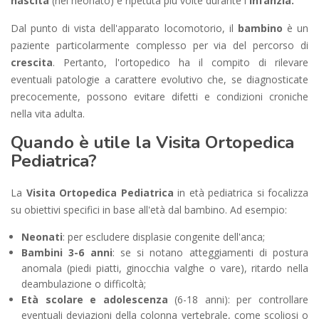
nascita
(nel neonato) e ripetuta più volte durante l
'infanzia.
Dal punto di vista dell'apparato locomotorio, il
bambino
è un
paziente particolarmente complesso per via del percorso di
crescita
. Pertanto, l'ortopedico ha il compito di rilevare
eventuali patologie a carattere evolutivo che, se diagnosticate
precocemente, possono evitare difetti e condizioni croniche
nella vita adulta.
Quando è utile la Visita Ortopedica
Pediatrica?
La
Visita Ortopedica Pediatrica
in età pediatrica si focalizza
su obiettivi specifici in base all'età dal bambino. Ad esempio:
Neonati
: per escludere displasie congenite dell'anca;
Bambini 3-6 anni
: se si notano atteggiamenti di postura
anomala (piedi piatti, ginocchia valghe o vare), ritardo nella
deambulazione o difficoltà;
Età scolare e adolescenza
(6-18 anni): per controllare
eventuali deviazioni della colonna vertebrale, come scoliosi o