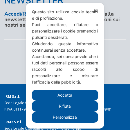
NEWSLETTER
✕
Questo sito utilizza cookie tecnici
Accedi/Registrati
al nostro sito e iscriviti alla
e di profilazione.
newsletter per aggiornamenti e promozioni sui
nostri servizi
Puoi accettare, rifiutare o
personalizzare i cookie premendo i
pulsanti desiderati.
Chiudendo questa informativa
continuerai senza accettare.
Accettando, sei consapevole che i
tuoi dati personali possono essere
raccolti allo scopo di
personalizzare e misurare
l'efficacia della pubblicità.
Accetta
IRM S.r.l.
Sede Legale Via Torino 19 - 10044 Pianezza (TO)
Rifiuta
P.IVA 01117910016 C.C.I.A.A. n. 49973 Reg. Trib. Torino n. 1639/81
Personalizza
IRM2 S.r.l.
Sede Legale C.so Stati Uniti 10/c - 10128 Torino