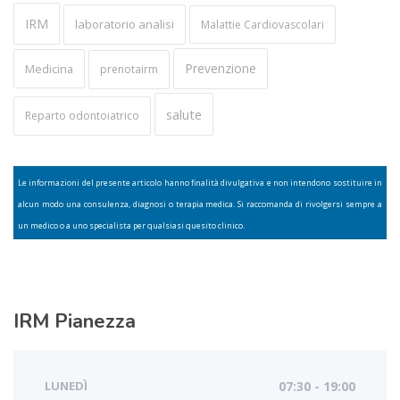
IRM
laboratorio analisi
Malattie Cardiovascolari
Prevenzione
Medicina
prenotairm
salute
Reparto odontoiatrico
Le informazioni del presente articolo hanno finalità divulgativa e non intendono sostituire in
alcun modo una consulenza, diagnosi o terapia medica. Si raccomanda di rivolgersi sempre a
un medico o a uno specialista per qualsiasi quesito clinico.
IRM
Pianezza
LUNEDÌ
07:30 - 19:00