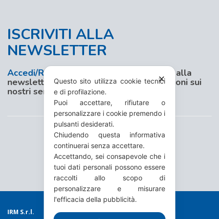
ISCRIVITI ALLA
NEWSLETTER
Accedi/Registrati
al nostro sito e iscriviti alla
✕
newsletter per aggiornamenti e promozioni sui
Questo sito utilizza cookie tecnici
nostri servizi
e di profilazione.
Puoi accettare, rifiutare o
personalizzare i cookie premendo i
pulsanti desiderati.
Chiudendo questa informativa
continuerai senza accettare.
Accettando, sei consapevole che i
tuoi dati personali possono essere
raccolti allo scopo di
personalizzare e misurare
l'efficacia della pubblicità.
IRM S.r.l.