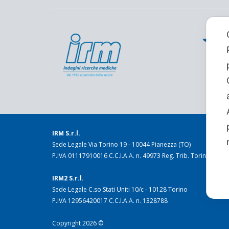
IRM S.r.l.
Sede Legale Via Torino 19 - 10044 Pianezza (TO)
P.IVA 01117910016 C.C.I.A.A. n. 49973 Reg. Trib. Torino n. 16
IRM2 S.r.l.
Sede Legale C.so Stati Uniti 10/c - 10128 Torino
P.IVA 12956420017 C.C.I.A.A. n. 1328788
Copyright 2026 ©