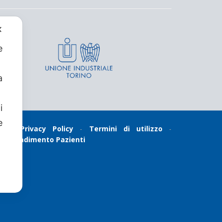
✕
e
a
i
e
cy
-
Privacy Policy
-
Termini di utilizzo
-
te
-
Gradimento Pazienti