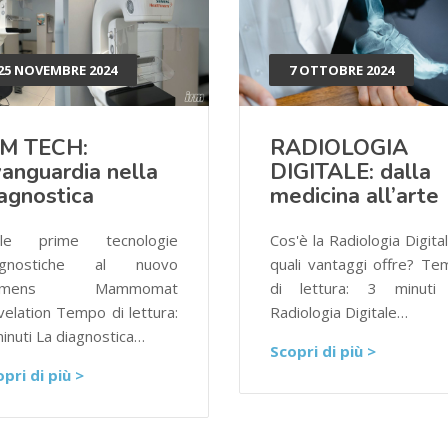
25 NOVEMBRE 2024
7 OTTOBRE 2024
RM TECH:
RADIOLOGIA
anguardia nella
DIGITALE: dalla
agnostica
medicina all’arte
lle prime tecnologie
Cos'è la Radiologia Digita
agnostiche al nuovo
quali vantaggi offre? T
iemens Mammomat
di lettura: 3 minuti
elation Tempo di lettura:
Radiologia Digitale…
inuti La diagnostica…
Scopri di più >
pri di più >