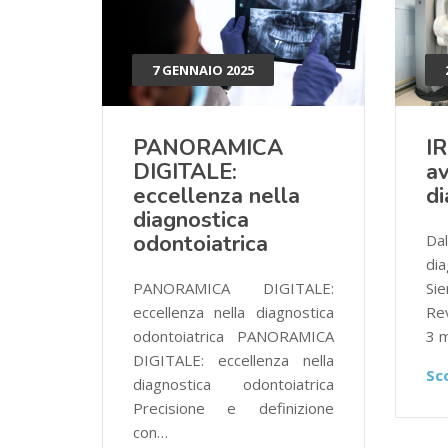
7 GENNAIO 2025
PANORAMICA
I
DIGITALE:
av
eccellenza nella
di
diagnostica
odontoiatrica
Da
di
PANORAMICA DIGITALE:
S
eccellenza nella diagnostica
Rev
odontoiatrica PANORAMICA
3 m
DIGITALE: eccellenza nella
Sco
diagnostica odontoiatrica
Precisione e definizione
con…